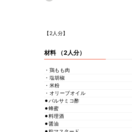
【2人分】
材料
（2人分）
・鶏もも肉
・塩胡椒
・米粉
・オリーブオイル
⚫︎バルサミコ酢
⚫︎蜂蜜
⚫︎料理酒
⚫︎醤油
⚫︎粒マスタード