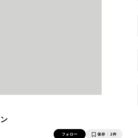
キン
フォロー
保存
2件