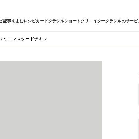
ピ
記事をよむ
レシピカード
クラシルショート
クリエイター
クラシルのサービ
サミコマスタードチキン