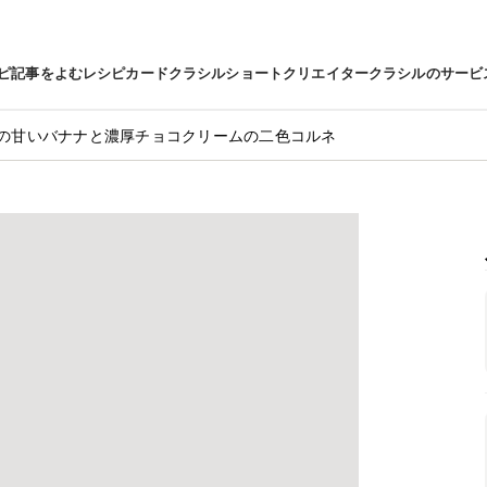
ピ
記事をよむ
レシピカード
クラシルショート
クリエイター
クラシルのサービ
の甘いバナナと濃厚チョコクリームの二色コルネ