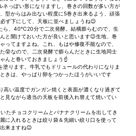
ルネっぽい形になりますし、巻きの回数が多い方が
、型からはみ出ない程度に5巻き出来るよう、頑張
は必ず下にして、天板に並べましょうね😉
たら、40℃20分で二次発酵。結構膨らむので、生
んと開けておいた方が良いと思います😉生地、巻
ゃってますよね。これ、もはや修復不能なので、
た😵なので、二次発酵で膨らんだときに生地同士
ゃんと巻いておきましょう☝
を塗ります。牛乳でもドリュールの代わりになりま
ときは、やっぱり卵をつかったほうがいいです
まり高い温度でガンガン焼くと表面が濃くなり過ぎて
と見ながら適当の天板を前後入れ替えて焼いてい
おいたチョコクリームとバナナクリームを出してき
麗に入れるときは絞り袋＆先細い絞り口を使って
出来ますね😉