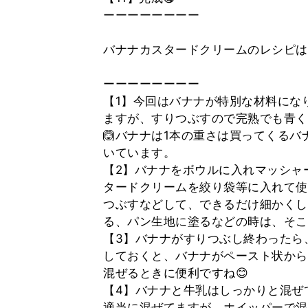
ーーーーーーーー
バナナカスタードクリームのレシピは
ーーーーーーーー
【1】今回はバナナが特別な材料にな
ますが、すりつぶすので完熟でも青く
🙆‍バナナは1本の重さは買ってくる
いています。
【2】バナナをボウルに入れマッシャ
タードクリームを絞り袋等に入れて使
つぶすなどして、できるだけ細かくし
る、パン生地に塗るなどの時は、そこ
【3】バナナがすりつぶし終わったら
しておくと、バナナがペースト状から
混ぜるときに便利ですね😊
【4】バナナと牛乳はしっかりと混ぜ
適当に混ぜてますが、ホイッパーで混