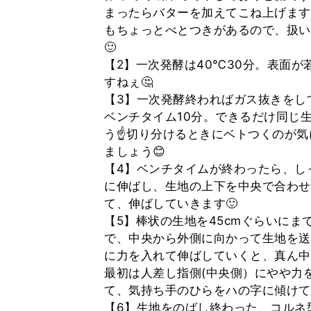
まったらバターを加えてこね上げます
もちょっとべとつきがあるので、扱い
🙂
【2】一次発酵は40℃30分。表面
すねぇ🤔
【3】一次発酵終わればガス抜きをし
ベンチタイム10分。できるだけ同じ
う☝切り分けるときにベトつくのが気
ましょう😊
【4】ベンチタイムが終わったら、しっ
に伸ばし、生地の上下を中央で合わせ
て、伸ばしていきます🙂
【5】棒状の生地を45cmぐらいに
で、中央から外側に向かって生地を送
に力を入れて伸ばしていくと、真ん中
最初は人差し指側(中央側）にやや力
て、気持ち手のひらをハの字に傾けて
【6】生地をのばし終わった、コルネ