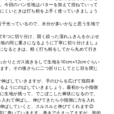
。今回のパン生地はバターを加えて捏ねていって
にくいときは打ち粉を上手く使っていきましょう
が若干光っているので、水分が多いかなと思う生地で
て6つに切り分け、固く絞った濡れふきんをかぶせ
生地の同じ重さになるように丁寧に切り分けましょ
になるときは、軽く打ち粉をしてから丸めて行き
かりとガス抜きをして生地を10cm×12cmぐらい
ます。その後さらに二つ折りにしてとじ目を閉じ
まで伸ばしていきますが、手のひらを広げて指四本
るようにのばしていきましょう。最初から小指側
に生地が残って、でこぼこした棒状になるので、
を入れて伸ばし、伸びてきたら小指側に力を入れ
伸ばしていくと、スルスルと伸びてくれます😉
型に巻いていきます。巻きで止まってますが、形的