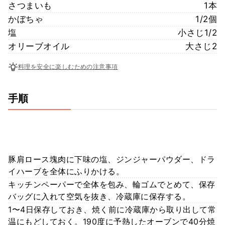
さつまいも
1本
かぼちゃ
1/2個
塩
小さじ1/2
オリーブオイル
大さじ2
料理を安全に楽しむための注意事項
手順
豚肩ロース塊肉に下味の塩、ジンジャーパウダー、ドラ
イハーブを全体にふりかける。
キッチンペーパーで全体を包み、輪ゴムでとめて、保存
バッグに入れて空気を抜き、冷蔵庫に保存する。
1〜4日保存しておき、焼く前に冷蔵庫から取り出して常
温にもどしておく。190度に予熱したオーブンで40分焼