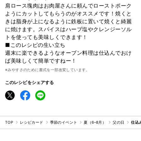
肩ロース塊肉はお肉屋さんに頼んでローストポーク
ようにカットしてもらうのがオススメです！焼くと
きは脂身が上になるように鉄板に置いて焼くと綺麗
に焼けます。スパイスはハーブ塩やクレンジーソル
トを使っても美味しくできます！
■このレシピの生い立ち
週末に楽できるようなオーブン料理は仕込んでおけ
ば美味しくて簡単ですねー！
※みやすさのために書式を一部改変しています。
このレシピをシェアする
TOP
レシピカード
季節のイベント
夏（6–8月）
父の日
仕込