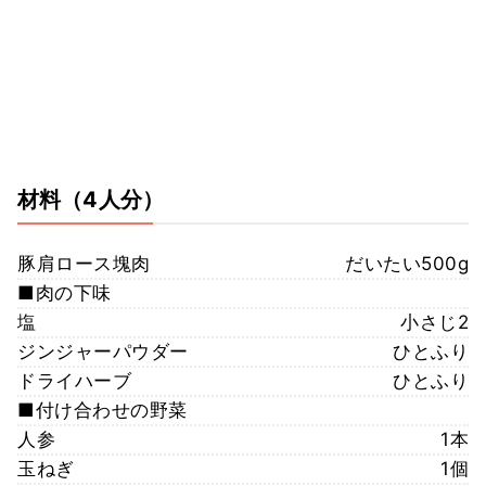
材料
（4人分）
豚肩ロース塊肉
だいたい500g
■肉の下味
塩
小さじ2
ジンジャーパウダー
ひとふり
ドライハーブ
ひとふり
■付け合わせの野菜
人参
1本
玉ねぎ
1個