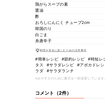
鶏がらスープの素
醤油
酢
おろしにんにく チューブ2cm
韓国のり
白ごま
糸唐辛子
料理を安全に楽しむための注意事項
#簡単レシピ
#節約レシピ
#時短レ
タス
#サラダレシピ
#アボカドレ
ラダ
#サラダランチ
※みやすさのために書式を一部改変しています
コメント（2件）