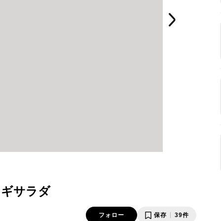
レギサラダ
フォロー
保存
39件