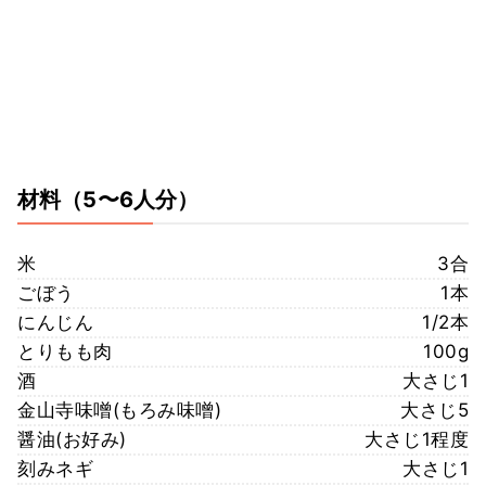
材料
（5〜6人分）
米
3合
ごぼう
1本
にんじん
1/2本
とりもも肉
100g
酒
大さじ1
金山寺味噌(もろみ味噌)
大さじ5
醤油(お好み)
大さじ1程度
刻みネギ
大さじ1