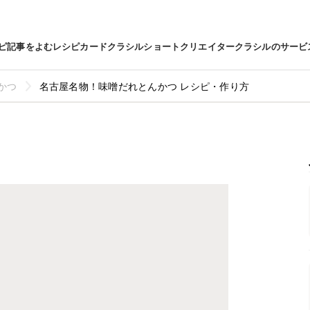
ピ
記事をよむ
レシピカード
クラシルショート
クリエイター
クラシルのサービ
かつ
名古屋名物！味噌だれとんかつ レシピ・作り方