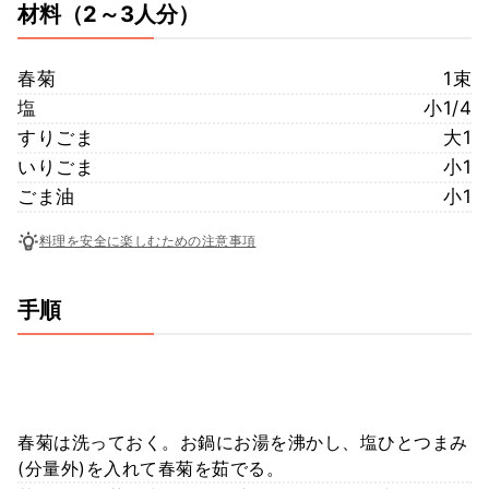
材料
（2～3人分）
春菊
1束
塩
小1/4
すりごま
大1
いりごま
小1
ごま油
小1
料理を安全に楽しむための注意事項
手順
春菊は洗っておく。お鍋にお湯を沸かし、塩ひとつまみ
(分量外)を入れて春菊を茹でる。