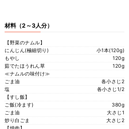
材料
（2～3人分）
【野菜のナムル】
にんじん(極細切り)
小1本(120g)
もやし
120g
茹でたほうれん草
120g
≪ナムルの味付け≫
ごま油
各小さじ2
塩
各小さじ1/2
【すし飯】
ご飯(冷ます)
380g
ごま油
大さじ1
炒り白ごま
大さじ2
【焼肉】