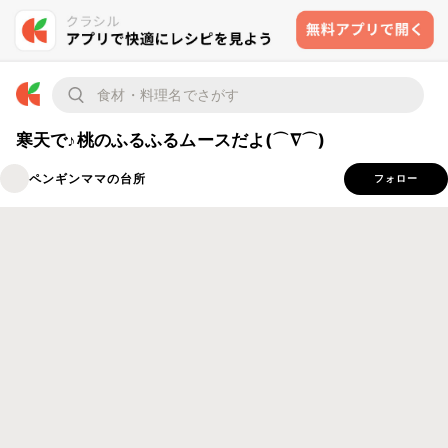
寒天で♪桃のふるふるムースだよ(⌒∇⌒)
ペンギンママの台所
フォロー