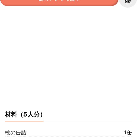
保存
材料
（5人分）
桃の缶詰
1缶