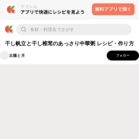
干し帆立と干し椎茸のあっさり中華粥 レシピ・作り方
太陽と月
フォロー