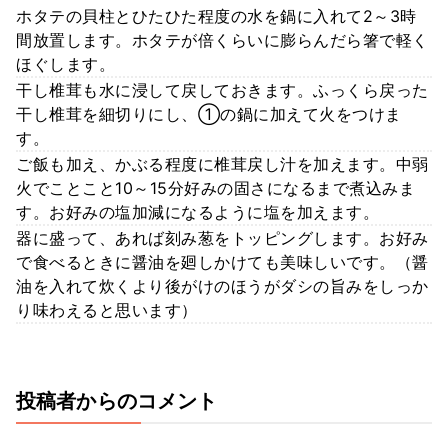
ホタテの貝柱とひたひた程度の水を鍋に入れて2～3時
間放置します。ホタテが倍くらいに膨らんだら箸で軽く
ほぐします。
干し椎茸も水に浸して戻しておきます。ふっくら戻った
干し椎茸を細切りにし、①の鍋に加えて火をつけま
す。
ご飯も加え、かぶる程度に椎茸戻し汁を加えます。中弱
火でことこと10～15分好みの固さになるまで煮込みま
す。お好みの塩加減になるように塩を加えます。
器に盛って、あれば刻み葱をトッピングします。お好み
で食べるときに醤油を廻しかけても美味しいです。（醤
油を入れて炊くより後がけのほうがダシの旨みをしっか
り味わえると思います）
投稿者からのコメント