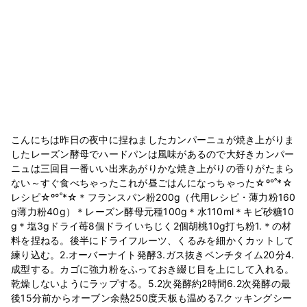
こんにちは昨日の夜中に捏ねましたカンパーニュが焼き上がりま
したレーズン酵母でハードパンは風味があるので大好きカンパー
ニュは三回目一番いい出来あがりかな焼き上がりの香りがたまら
ない～すぐ食べちゃったこれが昼ごはんになっちゃった☆º°˚*☆
レシピ☆º°˚*☆＊フランスパン粉200g（代用レシピ・薄力粉160
g薄力粉40g）＊レーズン酵母元種100g＊水110ml＊キビ砂糖10
g＊塩3gドライ苺8個ドライいちじく2個胡桃10g打ち粉1.＊の材
料を捏ねる。後半にドライフルーツ、くるみを細かくカットして
練り込む。2.オーバーナイト発酵3.ガス抜きベンチタイム20分4.
成型する。カゴに強力粉をふっておき綴じ目を上にして入れる。
乾燥しないようにラップする。5.2次発酵約2時間6.2次発酵の最
後15分前からオーブン余熱250度天板も温める7.クッキングシー