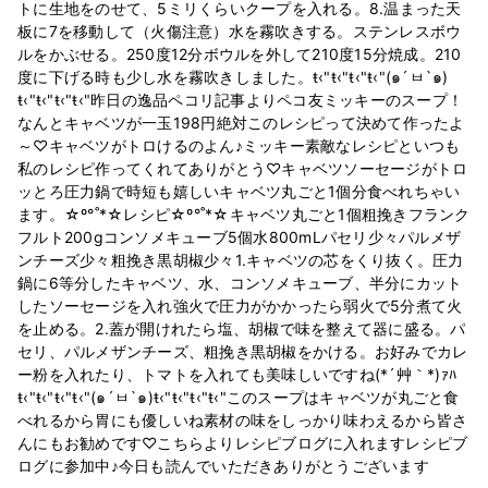
トに生地をのせて、5ミリくらいクープを入れる。8.温まった天
板に7を移動して（火傷注意）水を霧吹きする。ステンレスボウ
ルをかぶせる。250度12分ボウルを外して210度15分焼成。210
度に下げる時も少し水を霧吹きしました。ŧ‹"ŧ‹"ŧ‹"ŧ‹"(๑´ㅂ`๑)
ŧ‹"ŧ‹"ŧ‹"ŧ‹"昨日の逸品ペコリ記事よりペコ友ミッキーのスープ！
なんとキャベツが一玉198円絶対このレシピって決めて作ったよ
～♡キャベツがトロけるのよん♪ミッキー素敵なレシピといつも
私のレシピ作ってくれてありがとう♡キャベツソーセージがトロ
ッとろ圧力鍋で時短も嬉しいキャベツ丸ごと1個分食べれちゃい
ます。☆º°˚*☆レシピ☆º°˚*☆キャベツ丸ごと1個粗挽きフランク
フルト200gコンソメキューブ5個水800mLパセリ少々パルメザ
ンチーズ少々粗挽き黒胡椒少々1.キャベツの芯をくり抜く。圧力
鍋に6等分したキャベツ、水、コンソメキューブ、半分にカット
したソーセージを入れ強火で圧力がかかったら弱火で5分煮て火
を止める。2.蓋が開けれたら塩、胡椒で味を整えて器に盛る。パ
セリ、パルメザンチーズ、粗挽き黒胡椒をかける。お好みでカレ
ー粉を入れたり、トマトを入れても美味しいですね(*´艸｀*)ｧﾊ
ŧ‹"ŧ‹"ŧ‹"ŧ‹"(๑´ㅂ`๑)ŧ‹"ŧ‹"ŧ‹"ŧ‹"このスープはキャベツが丸ごと食
べれるから胃にも優しいね素材の味をしっかり味わえるから皆さ
んにもお勧めです♡こちらよりレシピブログに入れますレシピブ
ログに参加中♪今日も読んでいただきありがとうございます