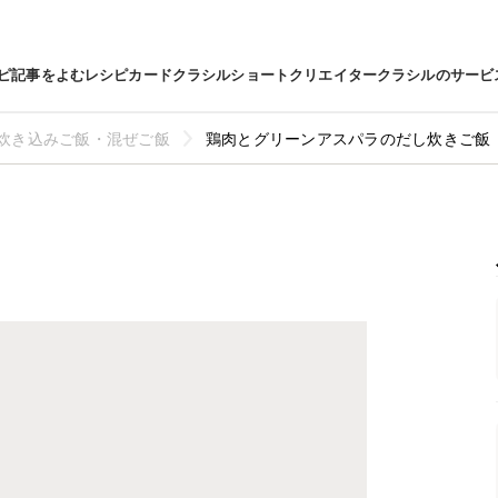
ピ
記事をよむ
レシピカード
クラシルショート
クリエイター
クラシルのサービ
炊き込みご飯・混ぜご飯
鶏肉とグリーンアスパラのだし炊きご飯