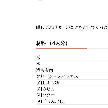
隠し味のバターがコクをだしてくれま
材料
（4人分）
米
水
鶏もも肉
グリーンアスパラガス
[A]しょうゆ
[A]みりん
[A]バター
[A]「ほんだし」