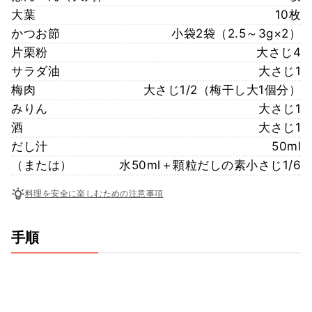
大葉
10枚
かつお節
小袋2袋（2.5～3g×2）
片栗粉
大さじ4
サラダ油
大さじ1
梅肉
大さじ1/2（梅干し大1個分）
みりん
大さじ1
酒
大さじ1
だし汁
50ml
（または）
水50ml＋顆粒だしの素小さじ1/6
料理を安全に楽しむための注意事項
手順