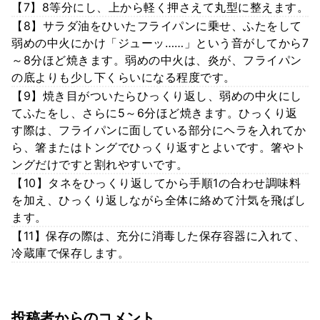
【7】8等分にし、上から軽く押さえて丸型に整えます。
【8】サラダ油をひいたフライパンに乗せ、ふたをして
弱めの中火にかけ「ジューッ……」という音がしてから7
～8分ほど焼きます。弱めの中火は、炎が、フライパン
の底よりも少し下くらいになる程度です。
【9】焼き目がついたらひっくり返し、弱めの中火にし
てふたをし、さらに5～6分ほど焼きます。ひっくり返
す際は、フライパンに面している部分にヘラを入れてか
ら、箸またはトングでひっくり返すとよいです。箸やト
ングだけですと割れやすいです。
【10】タネをひっくり返してから手順1の合わせ調味料
を加え、ひっくり返しながら全体に絡めて汁気を飛ばし
ます。
【11】保存の際は、充分に消毒した保存容器に入れて、
冷蔵庫で保存します。
投稿者からのコメント