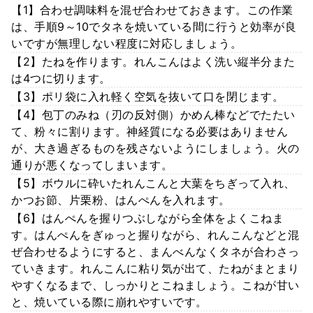
【1】合わせ調味料を混ぜ合わせておきます。この作業
は、手順9～10でタネを焼いている間に行うと効率が良
いですが無理しない程度に対応しましょう。
【2】たねを作ります。れんこんはよく洗い縦半分また
は4つに切ります。
【3】ポリ袋に入れ軽く空気を抜いて口を閉じます。
【4】包丁のみね（刃の反対側）かめん棒などでたたい
て、粉々に割ります。神経質になる必要はありません
が、大き過ぎるものを残さないようにしましょう。火の
通りが悪くなってしまいます。
【5】ボウルに砕いたれんこんと大葉をちぎって入れ、
かつお節、片栗粉、はんぺんを入れます。
【6】はんぺんを握りつぶしながら全体をよくこねま
す。はんぺんをぎゅっと握りながら、れんこんなどと混
ぜ合わせるようにすると、まんべんなくタネが合わさっ
ていきます。れんこんに粘り気が出て、たねがまとまり
やすくなるまで、しっかりとこねましょう。こねが甘い
と、焼いている際に崩れやすいです。