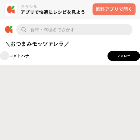
＼おつまみモッツァレラ／
コメトハナ
フォロー