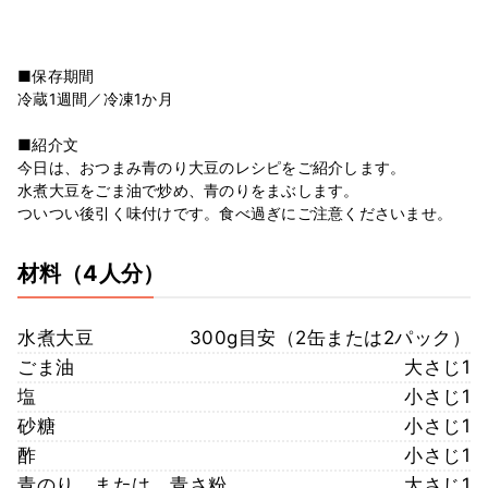
■保存期間
冷蔵1週間／冷凍1か月
■紹介文
今日は、おつまみ青のり大豆のレシピをご紹介します。
水煮大豆をごま油で炒め、青のりをまぶします。
ついつい後引く味付けです。食べ過ぎにご注意くださいませ。
材料
（4人分）
水煮大豆
300g目安（2缶または2パック）
ごま油
大さじ1
塩
小さじ1
砂糖
小さじ1
酢
小さじ1
青のり または 青さ粉
大さじ1