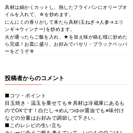
具材は細かくカットし、熱したフライパンにオリーブオ
イルを入れて、☆を炒めます。
にんにくの香りがして来たら具材(玉ねぎ→人参→エリ
ンギ→ウィンナー)を炒めます。
火が通ったらご飯を入れ、★を加え味が絡む様に炒めた
ら完成！お皿に盛り、お好みでパセリ・ブラックペッパ
ーをどうぞ☆
投稿者からのコメント
■コツ・ポイント
目玉焼き・温玉を乗せても☆具材は冷蔵庫にあるも
のでOKです！白だし→めんつゆor醤油でも※味付け
などの分量はお好みで調節して下さい。
■このレシピの生い立ち
カレーに合うご飯を考えていて、いつもの白ごはん