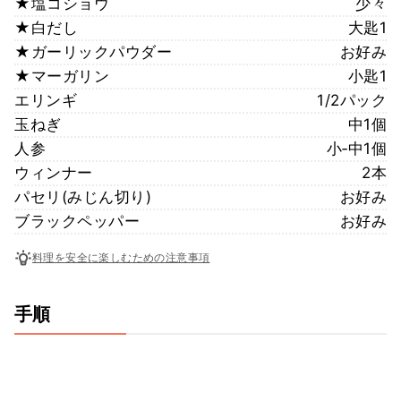
★塩コショウ
少々
★白だし
大匙1
★ガーリックパウダー
お好み
★マーガリン
小匙1
エリンギ
1/2パック
玉ねぎ
中1個
人参
小‐中1個
ウィンナー
2本
パセリ(みじん切り)
お好み
ブラックペッパー
お好み
料理を安全に楽しむための注意事項
手順