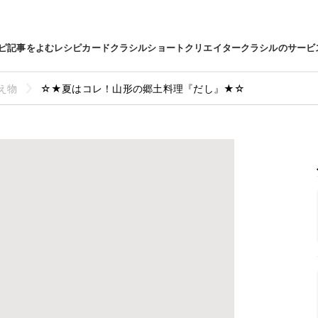
ピ
記事をよむ
レシピカード
クラシルショート
クリエイター
クラシルのサービ
え物
☆★夏はコレ！山形の郷土料理『だし』★☆