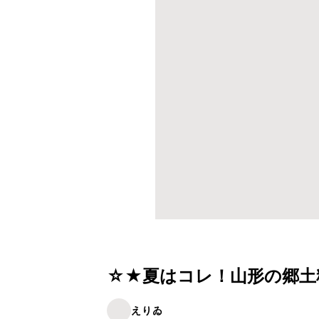
☆★夏はコレ！山形の郷土
えりゐ