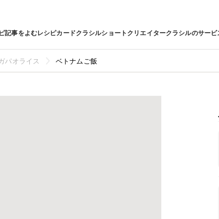
ピ
記事をよむ
レシピカード
クラシルショート
クリエイター
クラシルのサービ
ガパオライス
ベトナムご飯