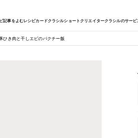
ピ
記事をよむ
レシピカード
クラシルショート
クリエイター
クラシルのサービ
豚ひき肉と干しエビのパクチー飯