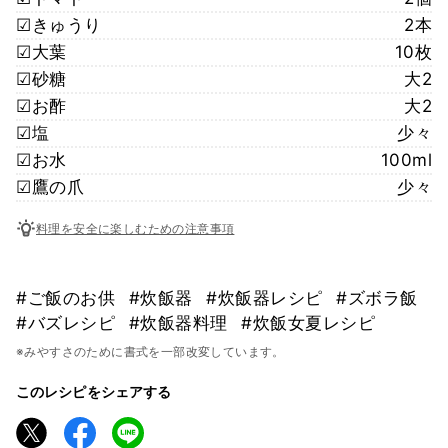
☑︎きゅうり
2本
☑︎大葉
10枚
☑︎砂糖
大2
☑︎お酢
大2
☑︎塩
少々
☑︎お水
100ml
☑︎鷹の爪
少々
料理を安全に楽しむための注意事項
#ご飯のお供
#炊飯器
#炊飯器レシピ
#ズボラ飯
#バズレシピ
#炊飯器料理
#炊飯女夏レシピ
※みやすさのために書式を一部改変しています。
このレシピをシェアする