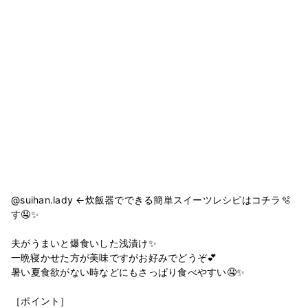
@suihan.lady ←炊飯器でできる簡単スイーツレシピはコチラ🫧
す🤤✨
夫がうまいと爆食いした浅漬け✨
一晩寝かせた方が美味ですがお好みでどうぞ💕
暑い夏食欲がない時などにもさっぱり食べやすい🤤✨
［ポイント］