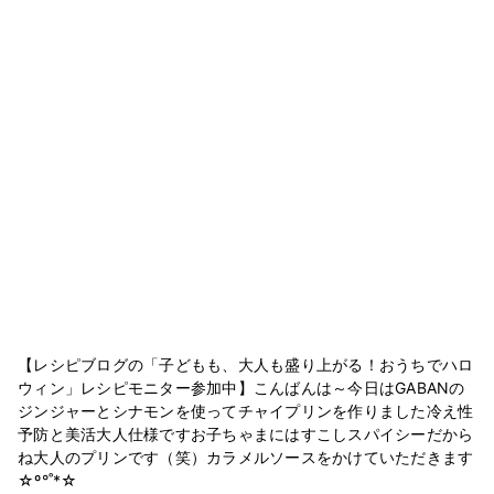
【レシピブログの「子どもも、大人も盛り上がる！おうちでハロ
ウィン」レシピモニター参加中】こんばんは～今日はGABANの
ジンジャーとシナモンを使ってチャイプリンを作りました冷え性
予防と美活大人仕様ですお子ちゃまにはすこしスパイシーだから
ね大人のプリンです（笑）カラメルソースをかけていただきます
☆º°˚*☆