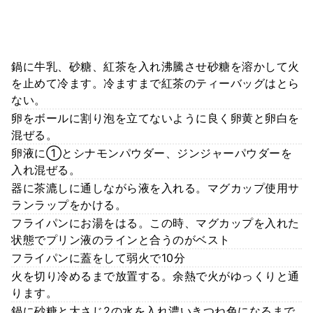
鍋に牛乳、砂糖、紅茶を入れ沸騰させ砂糖を溶かして火
を止めて冷ます。冷ますまで紅茶のティーバッグはとら
ない。
卵をボールに割り泡を立てないように良く卵黄と卵白を
混ぜる。
卵液に①とシナモンパウダー、ジンジャーパウダーを
入れ混ぜる。
器に茶漉しに通しながら液を入れる。マグカップ使用サ
ランラップをかける。
フライパンにお湯をはる。この時、マグカップを入れた
状態でプリン液のラインと合うのがベスト
フライパンに蓋をして弱火で10分
火を切り冷めるまで放置する。余熱で火がゆっくりと通
ります。
鍋に砂糖と大さじ2の水を入れ濃いきつね色になるまで