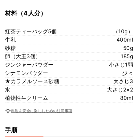
材料
（4人分）
紅茶ティーバッグ5個
（10g）
牛乳
400ml
砂糖
50g
卵（大玉3個）
185g
ジンジャーパウダー
小さじ1弱
シナモンパウダー
少々
★カラメルソース砂糖
大さじ3
水
大さじ2×2
植物性生クリーム
80ml
料理を安全に楽しむための注意事項
手順