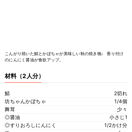
こんがり焼いた鯖とかぼちゃが美味しい秋の焼き物♩ 香り付け
のにんにく醤油が食欲アップ。
材料
（2人分）
鯖
2切れ
坊ちゃんかぼちゃ
1/4個
舞茸
少々
◎醤油
小さじ1
◎すりおろしにんにく
1/2かけ分