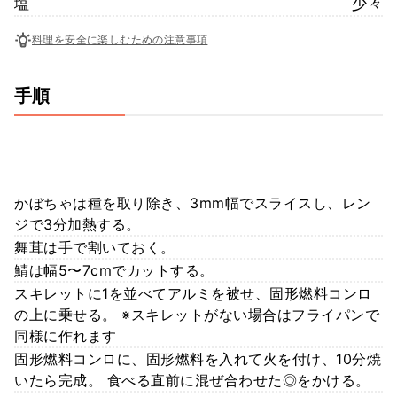
塩
少々
料理を安全に楽しむための注意事項
手順
かぼちゃは種を取り除き、3mm幅でスライスし、レン
ジで3分加熱する。
舞茸は手で割いておく。
鯖は幅5〜7cmでカットする。
スキレットに1を並べてアルミを被せ、固形燃料コンロ
の上に乗せる。 ※スキレットがない場合はフライパンで
同様に作れます
固形燃料コンロに、固形燃料を入れて火を付け、10分焼
いたら完成。 食べる直前に混ぜ合わせた◎をかける。