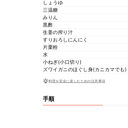
しょうゆ
三温糖
みりん
黒酢
生姜の搾り汁
すりおろしにんにく
片栗粉
水
小ねぎ(小口切り)
ズワイガニのほぐし身(カニカマでも)
料理を安全に楽しむための注意事項
手順