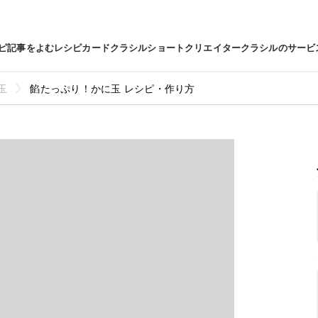
ピ
記事をよむ
レシピカード
クラシルショート
クリエイター
クラシルのサービ
玉
餡たっぷり！かに玉 レシピ・作り方