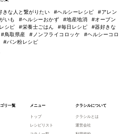
好きな人と繋がりたい
#ヘルシーレシピ
#アレン
ゃがいも
#ヘルシーおかず
#地産地消
#オーブン
士レシピ
#栄養士ごはん
#毎日レシピ
#器好きな
#鳥取県産
#ノンフライコロッケ
#ヘルシーコロ
ケ
#パン粉レシピ
。
ゴリ一覧
メニュー
クラシルについて
トップ
クラシルとは
レシピリスト
運営会社
コラム一覧
利用規約