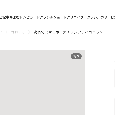
ピ
記事をよむ
レシピカード
クラシルショート
クリエイター
クラシルのサービ
イ
コロッケ
決めてはマヨネーズ！ノンフライコロッケ
1/3