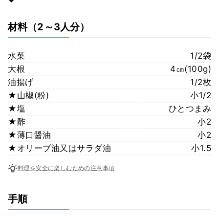
材料
（2～3人分）
水菜
1/2袋
大根
4㎝(100g)
油揚げ
1/2枚
★山椒(粉)
小1/2
★塩
ひとつまみ
★酢
小2
★薄口醤油
小2
★オリーブ油又はサラダ油
小1.5
料理を安全に楽しむための注意事項
手順