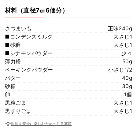
材料
（直径7㎝6個分）
さつまいも
正味240g
■コンデンスミルク
大さじ1
■砂糖
大さじ1
■シナモンパウダー
少々
薄力粉
50g
ベーキングパウダー
小さじ1/2
バター
40g
砂糖
30g
卵
1個
黒粒ごま
大さじ1
黒すりごま
大さじ1
料理を安全に楽しむための注意事項