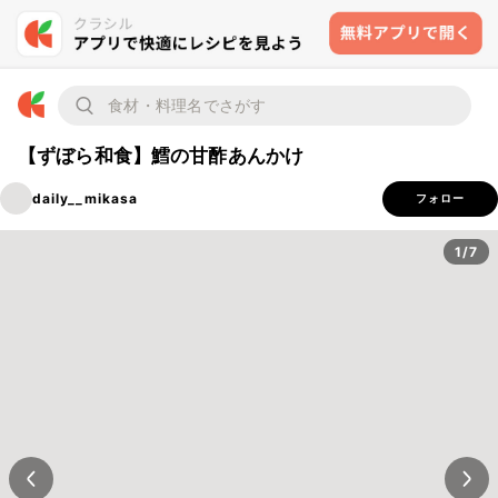
【ずぼら和食】鱈の甘酢あんかけ
daily__mikasa
フォロー
1/7