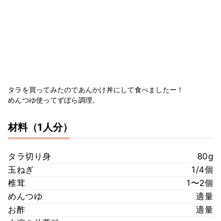
タラを買ってみたのであんかけ丼にして食べましたー！
めんつゆ使ってずぼら調理。
材料
（1人分）
タラ切り身
80g
玉ねぎ
1/4個
椎茸
1〜2個
めんつゆ
適量
お酢
適量