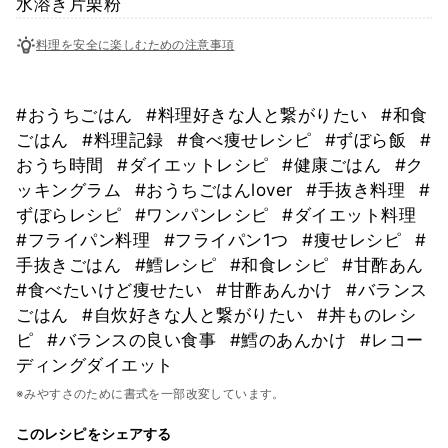
水溶き片栗粉
料理を安全に楽しむための注意事項
#おうちごはん
#料理好きな人と繋がりたい
#和食
ごはん
#料理記録
#食べ痩せレシピ
#ずぼら飯
#
おうち時間
#ダイエットレシピ
#健康ごはん
#ク
ッキングラム
#おうちごはんlover
#手抜き料理
#
ずぼらレシピ
#ワンパンレシピ
#ダイエット料理
#フライパン料理
#フライパン1つ
#痩せレシピ
#
手抜きごはん
#鱈レシピ
#和食レシピ
#甘酢あん
#食べたいけど痩せたい
#甘酢あんかけ
#バランス
ごはん
#自炊好きな人と繋がりたい
#丼ものレシ
ピ
#バランスの良い食事
#鱈のあんかけ
#レコー
ディングダイエット
※みやすさのために書式を一部改変しています。
このレシピをシェアする