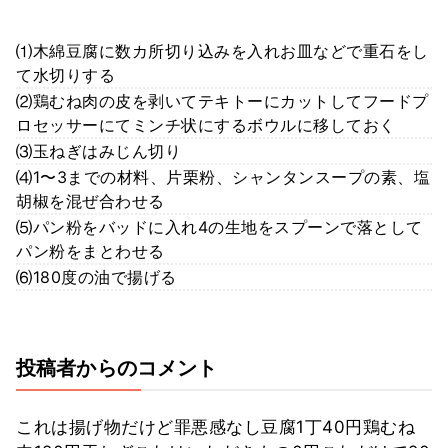
⑴木綿豆腐に数カ所切り込みを入れお皿などで重石をし
て水切りする
⑵鶏むね肉の皮を剥いてテキトーにカットしてフードプ
ロセッサーにてミンチ状にするボウルに移しておく
⑶玉ねぎはみじん切り
⑷1〜3までの材料、片栗粉、シャンタンスープの素、塩
胡椒を混ぜ合わせる
⑸パン粉をバッドに入れ4の生地をスプーンで落として
パン粉をまとわせる
⑹180度の油で揚げる
投稿者からのコメント
これは揚げ物だけど罪悪感なし豆腐1丁40円鶏むね