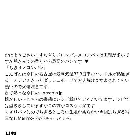
おはようございますちぎりメロンパンメロンパンは工程が多いで
すが焼き立ての香りから最高のパンです♪❤️
『ちぎりメロンパン』
こんばんは今日の名古屋の最高気温37.8度車のハンドルが熱過ぎ
る！アチアチきっとダッシュボードでお肉焼けますよそれくらい
熱いので火傷注意です。
さて熱々な今日の…ameblo.jp
懐かしい〜こちらの書籍にレシピ載せていただいてますレシピで
は型抜きしていますがこの方がロスなく楽です
ちぎりパンなのでちぎるところの生地が柔らかい今回はちぎる写
真なしMarimoが食べちゃったから
材料