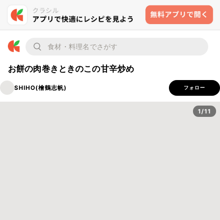
お餅の肉巻きときのこの甘辛炒め
SHIHO(檜鶴志帆)
フォロー
1/11