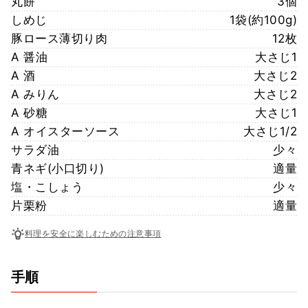
丸餅
3個
しめじ
1袋(約100g)
豚ロース薄切り肉
12枚
A 醤油
大さじ1
A 酒
大さじ2
A みりん
大さじ2
A 砂糖
大さじ1
A オイスターソース
大さじ1/2
サラダ油
少々
青ネギ(小口切り)
適量
塩・こしょう
少々
片栗粉
適量
料理を安全に楽しむための注意事項
手順