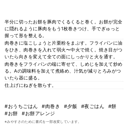
半分に切ったお餅を豚肉でくるくると巻く。お餅が完全
に隠れるように豚肉をもう1枚巻きつけ、手でぎゅっと
握って形を整える。
肉巻きに塩こしょうと片栗粉をまぶす。フライパンに油
をひき、肉巻きを入れて弱火〜中火で焼く。焼き目がつ
いたら向きを変えて全ての面にしっかりと火を通す。
肉巻きをフライパンの端に寄せて、しめじを加えて炒め
る。Aの調味料を加えて煮絡め、汁気が減りとろみがつ
いたら器に盛る。
仕上げにねぎを散らす。
#おうちごはん
#肉巻き
#夕飯
#夜ごはん
#餅
#お餅
#お餅アレンジ
※みやすさのために書式を一部改変しています。