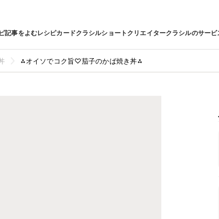
ピ
記事をよむ
レシピカード
クラシルショート
クリエイター
クラシルのサービ
丼
⁂オイソでコク旨♡茄子のかば焼き丼⁂