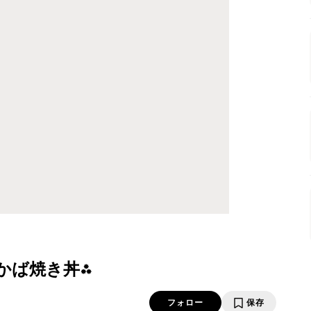
かば焼き丼⁂
フォロー
保存