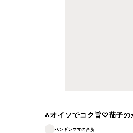
⁂オイソでコク旨♡茄子の
ペンギンママの台所