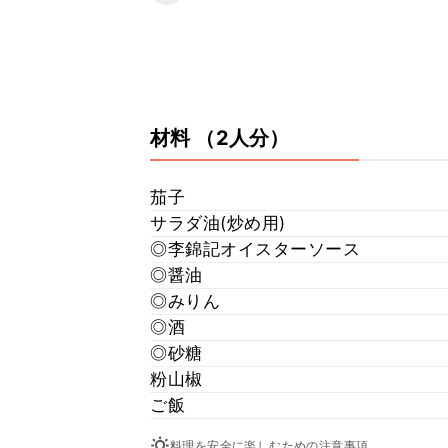
材料
（2人分）
茄子
サラダ油(炒め用)
◎李錦記オイスターソース
◎醤油
◎みりん
◎酒
◎砂糖
粉山椒
ご飯
料理を安全に楽しむための注意事項