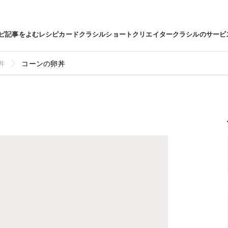
ピ
記事をよむ
レシピカード
クラシルショート
クリエイター
クラシルのサービ
丼
コーンの卵丼