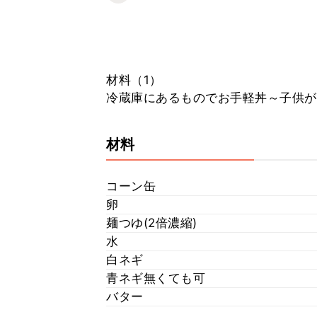
材料（1）
冷蔵庫にあるものでお手軽丼～子供が
材料
コーン缶
卵
麺つゆ(2倍濃縮)
水
白ネギ
青ネギ無くても可
バター