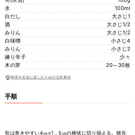
水
100ml
白だし
大さじ1
酒
大さじ1/2
みりん
大さじ1/2
白味噌
小さじ4
みりん
小さじ2
練り辛子
少々
木の芽
20～30枚
料理を安全に楽しむための注意事項
手順
筍は巻きやすい4㎝×1．5㎝の棒状に切り揃える。穂先