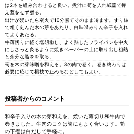
は2本を組み合わせると良い。煮汁に筍を入れ紙蓋で抑
え蓋をせず煮る。
出汁が湧いたら弱火で10分煮てそのまま冷ます。すり鉢
で粗く刻んだ木の芽をあたり、白味噌みりん辛子を入れ
てよくあたる。
牛薄切りに軽く塩胡椒し、よく熱したフライパンを中火
にしさっと炙るように焼きペーパーの上に取り出し粗熱
と余分な脂をを取る。
筍を木の芽味噌を和える。3の肉で巻く。巻き終わりは
必要に応じて楊枝で止めるなどしてもよい。
投稿者からのコメント
和辛子入りの木の芽和えを、焼いた薄切り和牛肉で
巻きました。牛肉のコクは筍にもよく合います。筍
の下煮は白だしで手軽に。