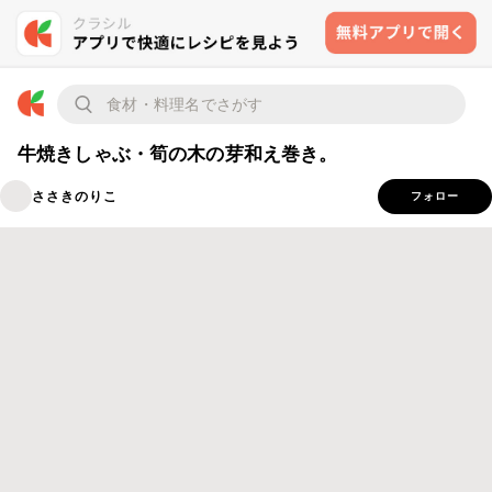
牛焼きしゃぶ・筍の木の芽和え巻き。
ささきのりこ
フォロー