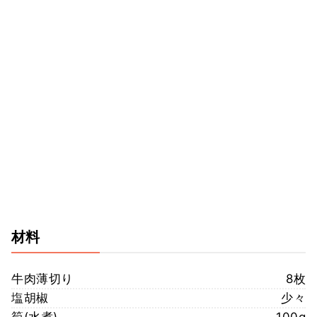
材料
牛肉薄切り
8枚
塩胡椒
少々
筍(水煮)
100g