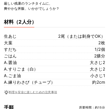
厳しい残暑のランチタイムに、
爽やかな丼飯、いかがでしょうか？
材料
（2人分）
生あじ
2尾（または刺身でOK）
大葉
2枚
すだち
1/2個
ごはん
2膳分
A.醤油
大さじ2
A.すりごま（白）
大さじ2
A.ごま油
小さじ1
A.練りわさび（チューブ）
約2cm
料理を安全に楽しむための注意事項
手順
所要時間：約15分