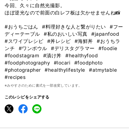
今回、久々に自然光撮影。
ほぼ逆光なので前面の白レフ板は欠かせませんね📸
#おうちごはん
#料理好きな人と繋がりたい
#フー
ディーテーブル
#私のおいしい写真
#japanfood
#スワイプレシピ
#丼レシピ
#海鮮丼
#おうちラ
ンチ
#ワンボウル
#デリスタグラマー
#foodie
#foodstagram
#漬け丼
#healthyfood
#foodphotography
#locari
#foodphoto
#photographer
#healthylifestyle
#atmytable
#recipes
※みやすさのために書式を一部改変しています。
このレシピをシェアする