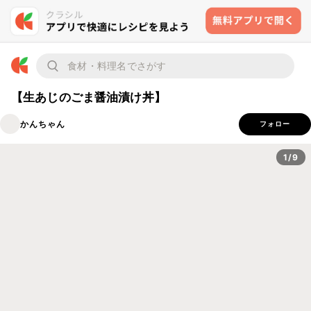
【生あじのごま醤油漬け丼】
かんちゃん
フォロー
1/9