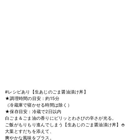
#レシピあり【生あじのごま醤油漬け丼】
★調理時間の目安：約15分
（冷蔵庫で寝かせる時間は除く）
★保存目安：冷蔵で2日以内
白ごま＆ごま油の香りにピリッとわさびの辛さが光る。
ご飯がもりもり進んでしまう【生あじのごま醤油漬け丼】🍚
大葉とすだちを添えて、
爽やかな風味をプラス。