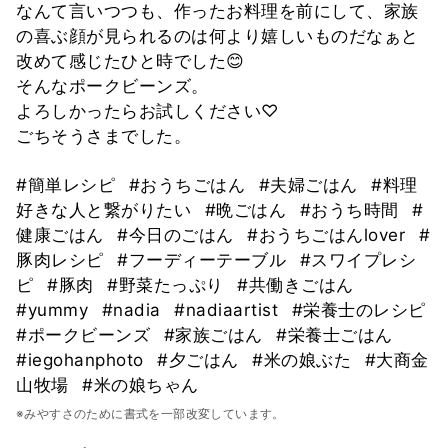
なんて言いつつも、作ったお料理を前にして、家族
の喜ぶ顔が見られるのは何より嬉しいものだなぁと
改めて感じたひと時でした😊
そんなポークビーンズ。
よろしかったらお試しください♡
ごちそうさまでした。
#簡単レシピ
#おうちごはん
#夫婦ごはん
#料理
好きな人と繋がりたい
#晩ごはん
#おうち時間
#
健康ごはん
#今日のごはん
#おうちごはんlover
#
豚肉レシピ
#フーディーテーブル
#スワイプレシ
ピ
#豚肉
#野菜たっぷり
#共働きごはん
#yummy
#nadia
#nadiaartist
#栄養士のレシピ
#ポークビーンズ
#家族ごはん
#栄養士ごはん
#iegohanphoto
#夕ごはん
#米の娘ぶた
#大商金
山牧場
#米の娘ちゃん
※みやすさのために書式を一部改変しています。