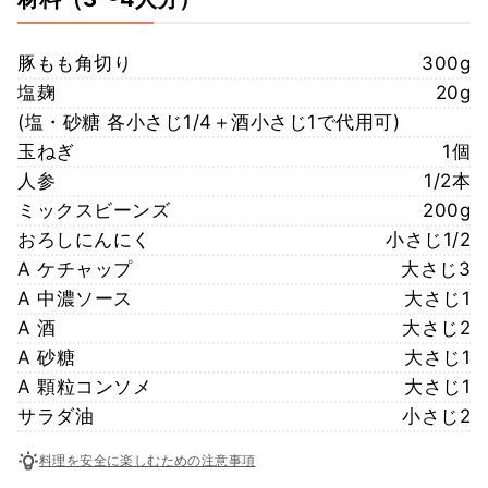
豚もも角切り
300g
塩麹
20g
(塩・砂糖 各小さじ1/4＋酒小さじ1で代用可)
玉ねぎ
1個
人参
1/2本
ミックスビーンズ
200g
おろしにんにく
小さじ1/2
A ケチャップ
大さじ3
A 中濃ソース
大さじ1
A 酒
大さじ2
A 砂糖
大さじ1
A 顆粒コンソメ
大さじ1
サラダ油
小さじ2
料理を安全に楽しむための注意事項