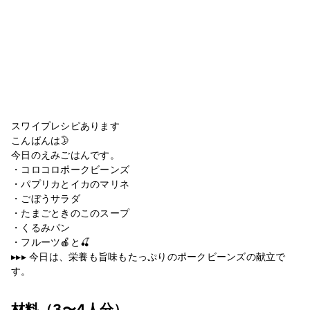
スワイプレシピあります
こんばんは🌛
今日のえみごはんです。
・コロコロポークビーンズ
・パプリカとイカのマリネ
・ごぼうサラダ
・たまごときのこのスープ
・くるみパン
・フルーツ🍎と🍒
▸▸▸ 今日は、栄養も旨味もたっぷりのポークビーンズの献立で
す。
材料
（3〜4人分）