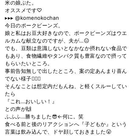
米の娘ぶた。
オススメです♡
▸▸▸ @komenokochan
今日のポークビーンズ。
娘と私はお豆大好きなので、ポークビーンズはウエ
ルカムな献立なのですが、夫が…😑
でも、豆類は意識しないとなかなか摂れない食品で
もあり、食物繊維やタンパク質も豊富なので摂って
もらいたいところ。
事前告知無しで出したところ、案の定あんまり喜ん
でない様子🤷🏻‍♀️
そんなことは想定内だもんね、と軽くスルーしてい
たら
『これ…おいしい！』
との声が🙌
ふふふ…勝ちました😎←何に。笑
食べる前と後のリアクションへ『子どもか』という
言葉は飲み込んで、ドヤ顔しておきました😤