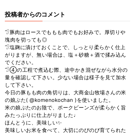
投稿者からのコメント
𓅿豚肉はロースでももも肉でもお好みで。厚切りや
塊肉を切っても◎
𓅿塩麹に漬けておくことで、しっとり柔らかく仕上
がりますが、無い場合は、塩＋砂糖＋酒で揉み込ん
でください。
𓅿④の工程で煮込む際、途中かき混ぜながら水分の
量を確認して下さい。少ない場合は様子を見て加水
して下さい。
今日の豚もも肉の角切りは、大商金山牧場さんの米
の娘ぶた( @komenokochan )を使いました。
米の娘ぶたのお陰で、ポークビーンズが柔らかく旨
みたっぷりに仕上がりました♩
ほんとうに、美味しい✨
美味しいお米を食べて、大切にのびのび育てられた