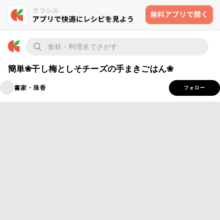
簡単❀干し梅としそチーズの手まきごはん❀
書家・珠香
フォロー