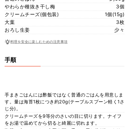
やわらか種抜き干し梅
3個
クリームチーズ(個包装)
1個(15g)
大葉
3枚
おろし生姜
少々
料理を安全に楽しむための注意事項
手順
手まきごはんには酢飯ではなく普通のごはんを用意しま
す。量は海苔1枚につき約20g(テーブルスプーン軽く1さ
じ分)。
クリームチーズを9等分のさいの目に切ります。ナイフ
をお湯で温めてから切ると綺麗に切れます。