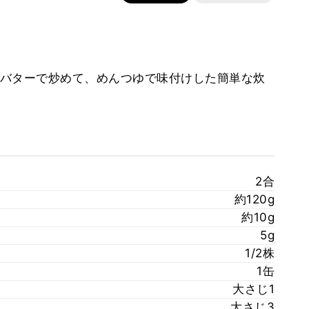
バターで炒めて、めんつゆで味付けした簡単な炊
2合
約120g
約10g
5g
1/2株
1缶
大さじ1
大さじ3