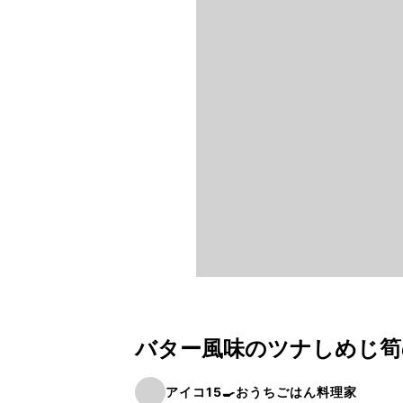
バター風味のツナしめじ筍
アイコ15🍳おうちごはん料理家