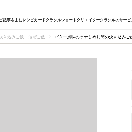
ピ
記事をよむ
レシピカード
クラシルショート
クリエイター
クラシルのサービ
炊き込みご飯・混ぜご飯
バター風味のツナしめじ筍の炊き込みご