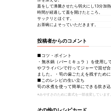
蓋をして沸騰させたら弱火にし13分加
時間が経過して蓋を開けたところ。
サックリとほぐす。
お茶碗によそっていただきます。
投稿者からのコメント
■コツ・ポイント
・無水鍋（バーミキュラ ）を使用し
やフライパンで行ってジャーで混ぜ合
ました。・筍の歯ごたえを残すために
■このレシピの生い立ち
筍の水煮を使って簡単にできる炊き込
※みやすさのために書式を一部改変しています
その他のレシピカード