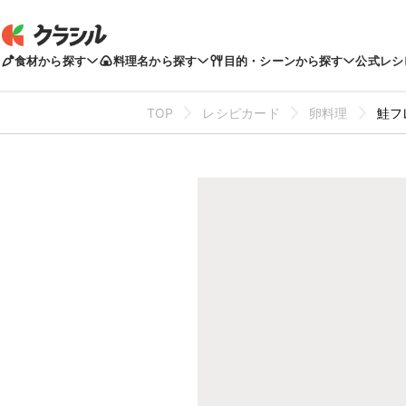
食材から探す
料理名から探す
目的・シーンから探す
公式レシ
TOP
レシピカード
卵料理
鮭フ