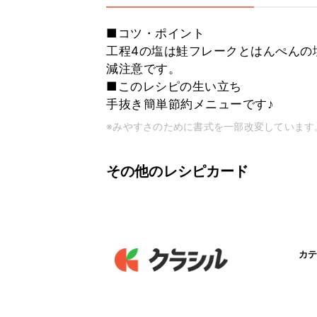
■コツ・ポイント
工程4の塩は鮭フレークとはんぺんの
減注意です。
■このレシピの生い立ち
手抜き簡単節約メニューです♪
※みやすさのために書式を一部改変しています
その他のレシピカード
カテ