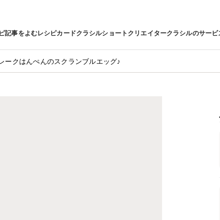
ピ
記事をよむ
レシピカード
クラシルショート
クリエイター
クラシルのサービ
レークはんぺんのスクランブルエッグ♪