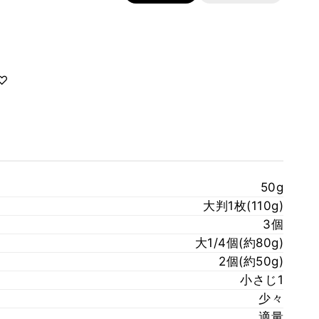
♡
50g
大判1枚(110g)
3個
大1/4個(約80g)
2個(約50g)
小さじ1
少々
適量