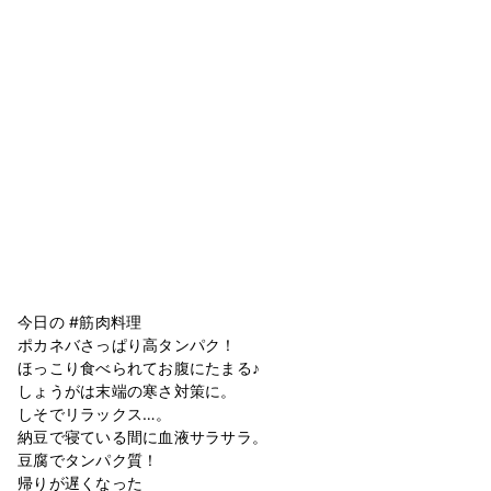
今日の #筋肉料理
ポカネバさっぱり高タンパク！
ほっこり食べられてお腹にたまる♪
しょうがは末端の寒さ対策に。
しそでリラックス…。
納豆で寝ている間に血液サラサラ。
豆腐でタンパク質！
帰りが遅くなった