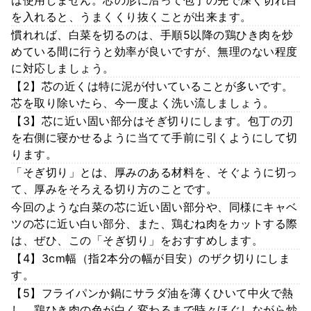
は使用しません。芯の形に沿って包丁の先で深く切れ目
を入れると、うまくくり抜くことが出来ます。
慣れれば、白菜を切るのは、手順5以降の鶏ひき肉を炒
めている間に行うと効率が良いですが、無理のない程度
に対応しましょう。
【2】芯の近くは特に泥が付いていることが多いです。
芯を取り除いたら、今一度よく洗い流しましょう。
【3】芯に近い固い部分はそぎ切りにします。包丁の刃
を右側に寝かせるように当てて手前に引くようにして切
ります。
「そぎ切り」とは、厚みのある材料を、そぐように切っ
て、厚みをそろえる切り方のことです。
今回のような白菜の芯に近い固い部分や、同様にキャベ
ツの芯に近い白い部分、また、鶏むね肉をカットする際
は、ぜひ、この「そぎ切り」をおすすめします。
【4】3cm幅（指2本分の幅が目安）のザク切りにしま
す。
【5】フライパンか鍋にサラダ油を薄くひいて中火で熱
し、鶏ひき肉の色が白く変わるまで時々ほぐしながら炒