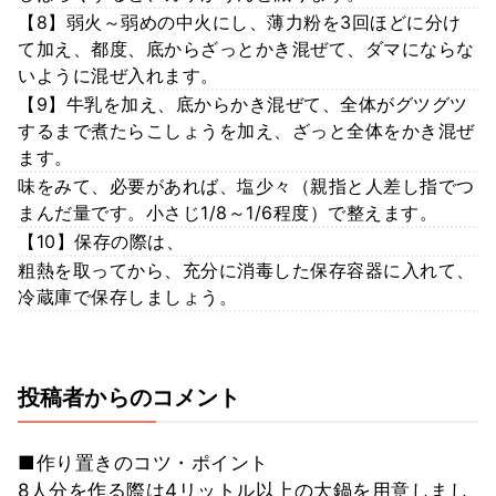
【8】弱火～弱めの中火にし、薄力粉を3回ほどに分け
て加え、都度、底からざっとかき混ぜて、ダマにならな
いように混ぜ入れます。
【9】牛乳を加え、底からかき混ぜて、全体がグツグツ
するまで煮たらこしょうを加え、ざっと全体をかき混ぜ
ます。
味をみて、必要があれば、塩少々（親指と人差し指でつ
まんだ量です。小さじ1/8～1/6程度）で整えます。
【10】保存の際は、
粗熱を取ってから、充分に消毒した保存容器に入れて、
冷蔵庫で保存しましょう。
投稿者からのコメント
■作り置きのコツ・ポイント
8人分を作る際は4リットル以上の大鍋を用意しまし