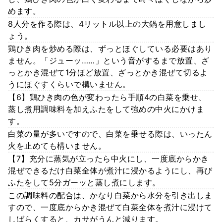
めます。
8人分を作る際は、4リットル以上の大鍋を用意しまし
ょう。
鶏ひき肉を炒める際は、ずっとほぐしている必要はあり
ません。「ジューッ……」という音がするまで放置、ざ
っとかき混ぜて1分ほど放置、ざっとかき混ぜて切るよ
うにほぐすくらいで構いません。
【6】鶏ひき肉の色が変わったら手順4の白菜を乗せ、
蒸し煮用調味料を加えふたをして強めの中火にかけま
す。
白菜の量が多いですので、白菜を乗せる際は、いったん
火を止めても構いません。
【7】充分に蒸気が立ったら中火にし、一度底からかき
混ぜできるだけ白菜全体が煮汁に浸かるようにし、再び
ふたをして5分ガーッと蒸し煮にします。
この調味料の配合は、かなり白菜から水分を引き出しま
すので、一度底からかき混ぜて白菜全体を煮汁に浸けて
しばらくすると、カサがうんと減ります。