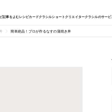
ピ
記事をよむ
レシピカード
クラシルショート
クリエイター
クラシルのサービ
丼
簡単絶品！プロが作るなすの蒲焼き丼