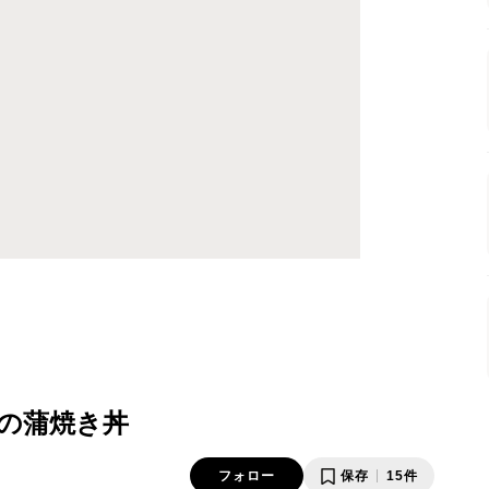
の蒲焼き丼
フォロー
保存
15件