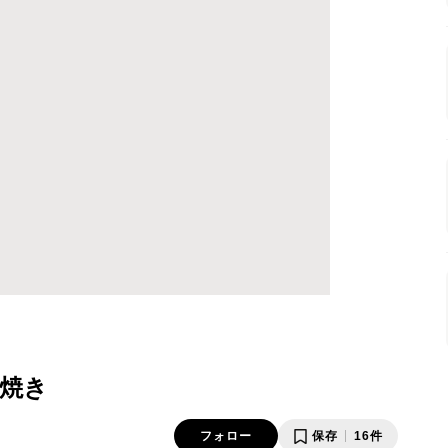
焼き
フォロー
保存
16件