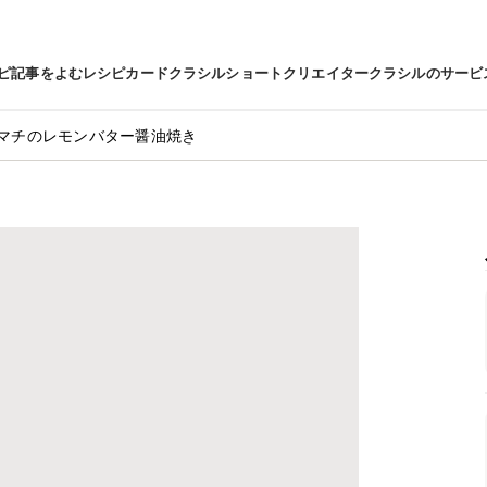
ピ
記事をよむ
レシピカード
クラシルショート
クリエイター
クラシルのサービ
マチのレモンバター醤油焼き