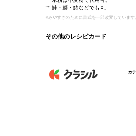
𓍼 米粉は小麦粉で代用可。
𓍼 鮭・鰤・鰆などでも⚪︎。
※みやすさのために書式を一部改変しています
その他のレシピカード
カテ