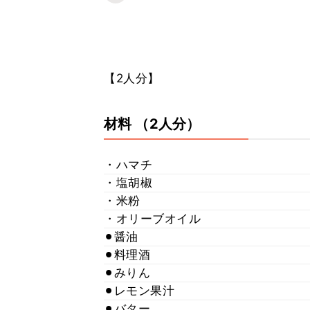
【2人分】
材料
（2人分）
・ハマチ
・塩胡椒
・米粉
・オリーブオイル
⚫︎醤油
⚫︎料理酒
⚫︎みりん
⚫︎レモン果汁
⚫︎バター