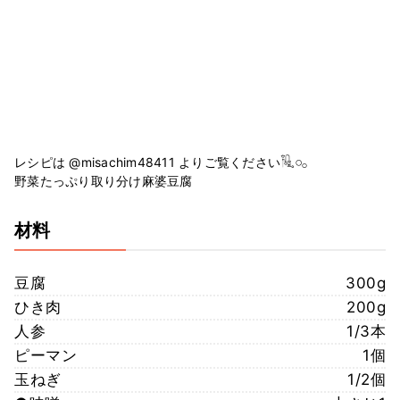
レシピは @misachim48411 よりご覧ください𓏟𓈒𓏸𓂂
野菜たっぷり取り分け麻婆豆腐
材料
豆腐
300g
ひき肉
200g
人参
1/3本
ピーマン
1個
玉ねぎ
1/2個