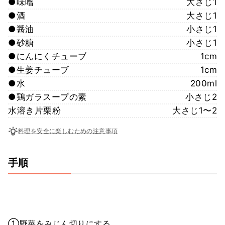
●味噌
大さじ1
●酒
大さじ1
●醤油
小さじ1
●砂糖
小さじ1
●にんにくチューブ
1cm
●生姜チューブ
1cm
●水
200ml
●鶏ガラスープの素
小さじ2
水溶き片栗粉
大さじ1〜2
料理を安全に楽しむための注意事項
手順
①野菜をみじん切りにする