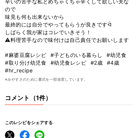
辛いの苦手な私とめちゃくちゃ辛くして欲しい夫な
ので
味見も何も出来ないから
最終的には自分でやってもらうが良きですᐛ
しばらく我が家はコレでいきそう！
⚠︎料理苦手なので味付けは自己責任でお願いします
#麻婆豆腐レシピ
#子どものいる暮らし
#幼児食
#取り分け幼児食
#幼児食レシピ
#2歳
#4歳
#hr_recipe
※みやすさのために書式を一部改変しています。
コメント（1件）
このレシピをシェアする