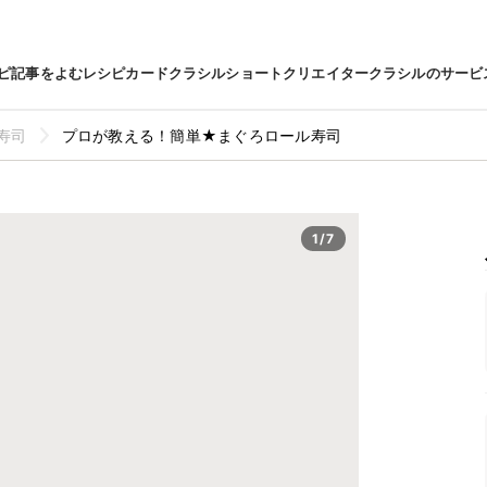
ピ
記事をよむ
レシピカード
クラシルショート
クリエイター
クラシルのサービ
寿司
プロが教える！簡単★まぐろロール寿司
1/7