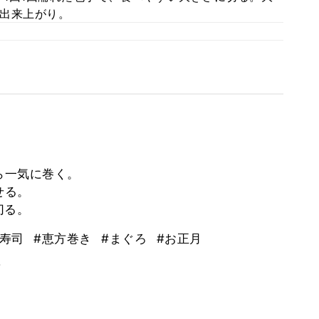
出来上がり。
ら一気に巻く。
せる。
切る。
き寿司
#恵方巻き
#まぐろ
#お正月
。