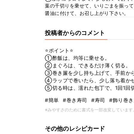
葉の千切りを乗せて、いりごまを振って
醤油に付けて、お召し上がり下さい。
投稿者からのコメント
⭐️ポイント⭐️
①酢飯は、均等に乗せる。
②まぐろは、できるだけ薄く切る。
③巻き簾を少し持ち上げて、手前か
④ラップで巻いたら、少し落ち着か
⑤切る時は、濡れた包丁で、1回1回
#簡単
#巻き寿司
#寿司
#飾り巻
※みやすさのために書式を一部改変しています
その他のレシピカード