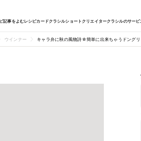
ピ
記事をよむ
レシピカード
クラシルショート
クリエイター
クラシルのサービ
ウインナー
キャラ弁に秋の風物詩☆簡単に出来ちゃうドングリ