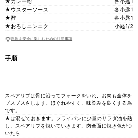
★カレー粉
各小匙1
★ウスターソース
各小匙1
★酢
各小匙1
★おろしニンニク
小匙1/2
料理を安全に楽しむための注意事項
手順
スペアリブは骨に沿ってフォークをいれ、お肉も全体を
ブスブスさします。ほぐれやすく、味染みを良くする為
です。
★は混ぜておきます。フライパンに少量のサラダ油を熱
し、スペアリブを焼いていきます。肉全面に焼き色がつ
いたら