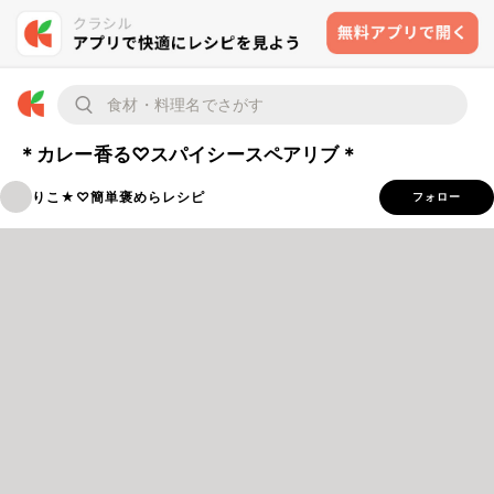
＊カレー香る♡スパイシースペアリブ＊
りこ★♡簡単褒めらレシピ
フォロー