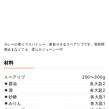
カレーの香りでスパイシー、食欲そそるスペアリブです。長時間
煮込まなくても、柔らかジューシー♡
材料
スペアリブ
250〜300g
★醤油
各大匙2
★酒
各大匙2
★砂糖
各大匙1
★みりん
各大匙1