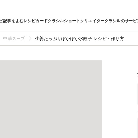
ピ
記事をよむ
レシピカード
クラシルショート
クリエイター
クラシルのサービ
中華スープ
生姜たっぷりぽかぽか水餃子 レシピ・作り方