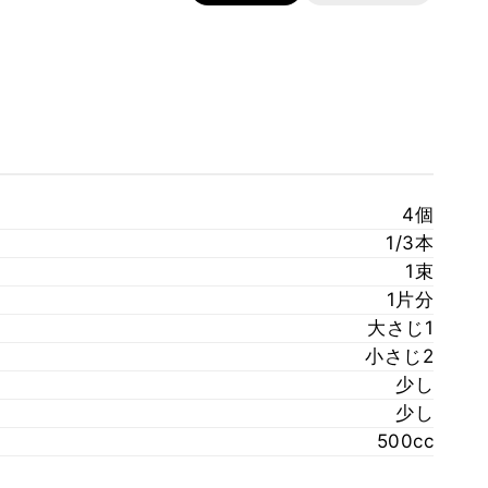
4個
1/3本
1束
1片分
大さじ1
小さじ2
少し
少し
500cc