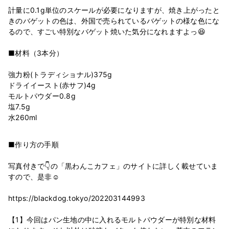
計量に0.1g単位のスケールが必要になりますが、焼き上がったと
きのバゲットの色は、外国で売られているバゲットの様な色にな
るので、すごい特別なバゲット焼いた気分になれますよっ😆
■材料（3本分）
強力粉(トラディショナル)375g
ドライイースト(赤サフ)4g
モルトパウダー0.8g
塩7.5g
■作り方の手順
写真付きで👇の「黒わんこカフェ」のサイトに詳しく載せていま
すので、是非☺️
https://blackdog.tokyo/202203144993
【1】今回はパン生地の中に入れるモルトパウダーが特別な材料