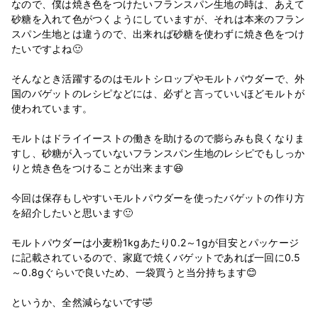
なので、僕は焼き色をつけたいフランスパン生地の時は、あえて
砂糖を入れて色がつくようにしていますが、それは本来のフラン
スパン生地とは違うので、出来れば砂糖を使わずに焼き色をつけ
たいですよね🙂
そんなとき活躍するのはモルトシロップやモルトパウダーで、外
国のバゲットのレシピなどには、必ずと言っていいほどモルトが
使われています。
モルトはドライイーストの働きを助けるので膨らみも良くなりま
すし、砂糖が入っていないフランスパン生地のレシピでもしっか
りと焼き色をつけることが出来ます😆
今回は保存もしやすいモルトパウダーを使ったバゲットの作り方
を紹介したいと思います🙂
モルトパウダーは小麦粉1kgあたり0.2～1gが目安とパッケージ
に記載されているので、家庭で焼くバゲットであれば一回に0.5
～0.8gぐらいで良いため、一袋買うと当分持ちます😊
というか、全然減らないです🤣