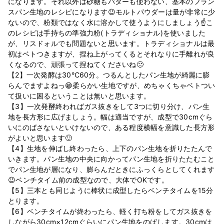
になります。それ以外は砂糖もバターも使わない、基本のフラン
スパン生地のレシピになります😉モルトパウダーは量が非常に少
ないので、粉類ではなく水に溶かして使うようにしましょう☝こ
のレシピは手持ちの準強力粉(トラディショナル)を使いました
が、リスドォルでも問題ないと思います。トラディショナルは最
初はベトつきますが、捏ね上がってくるとそれなりに手離れが良
くなるので、頑張って捏ねてくださいね🙂
【2】一次発酵は30℃60分。つるんとしたパン生地が綺麗に膨
らんでますよねっ😁柔らかい生地ですが、めちゃくちゃベトつい
て扱いに困るということは無いと思います。
【3】一次発酵終わればガス抜きをして3つに切り分け、パン生
地を長方形に広げましょう。幅は適当ですが、成型で30cmぐら
いにのばさないといけないので、ある程度横幅を意識した長方形
がよいと思います🙂
【4】生地を伸ばし終わったら、上下のパン生地を折りたたんで
いきます。パン生地の中央に向かってパン生地を折りたたむこと
でパン生地が層になり、膨らんだときにふっくらとしてくれます
😉ベンチタイム前の成型なので、大体でOKです。
【5】三本とも同じように棒状に成型したらベンチタイムを15分
とります。
【6】ベンチタイムが終わったら、軽く打ち粉をしてガス抜きを
しながら30cm×12cmぐらいにパン生地をのばします。30cmは