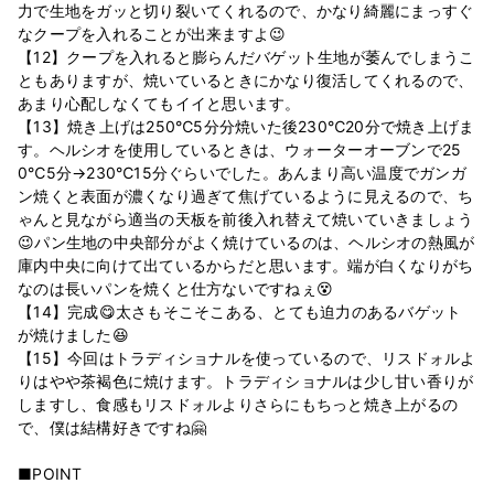
力で生地をガッと切り裂いてくれるので、かなり綺麗にまっすぐ
なクープを入れることが出来ますよ😉
【12】クープを入れると膨らんだバゲット生地が萎んでしまうこ
ともありますが、焼いているときにかなり復活してくれるので、
あまり心配しなくてもイイと思います。
【13】焼き上げは250℃5分分焼いた後230℃20分で焼き上げま
す。ヘルシオを使用しているときは、ウォーターオーブンで25
0℃5分→230℃15分ぐらいでした。あんまり高い温度でガンガ
ン焼くと表面が濃くなり過ぎて焦げているように見えるので、ち
ゃんと見ながら適当の天板を前後入れ替えて焼いていきましょう
😉パン生地の中央部分がよく焼けているのは、ヘルシオの熱風が
庫内中央に向けて出ているからだと思います。端が白くなりがち
なのは長いパンを焼くと仕方ないですねぇ😵
【14】完成😋太さもそこそこある、とても迫力のあるバゲット
が焼けました😆
【15】今回はトラディショナルを使っているので、リスドォルよ
りはやや茶褐色に焼けます。トラディショナルは少し甘い香りが
しますし、食感もリスドォルよりさらにもちっと焼き上がるの
で、僕は結構好きですね🤗
■POINT