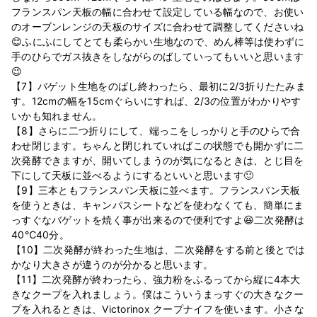
フランスパン天板の幅に合わせて設定している幅なので、お使い
のオーブンレンジの天板のサイズに合わせて調整してくださいね
😊ふにふにしてとても柔らかい生地なので、めん棒等は使わずに
手のひらでガス抜きをしながらのばしていってもいいと思います
😉
【7】バゲット生地をのばし終わったら、最初に2/3折りたたみま
す。12cmの幅を15cmぐらいにすれば、2/3の位置がわかりやす
いかも知れません。
【8】さらに二つ折りにして、端っこをしっかりと手のひらで合
わせ閉じます。ちゃんと閉じれていればこの状態でも開かずに二
次発酵できますが、開いてしまうのが気になるときは、とじ目を
下にして天板に並べるようにするといいと思います🙂
【9】三本ともフランスパン天板に並べます。フランスパン天板
を使うときは、キャンパスシートなどを使わなくても、簡単にま
っすぐなバゲットを焼く事が出来るので便利ですよ😆二次発酵は
40℃40分。
【10】二次発酵が終わった生地は、二次発酵をする前と後とでは
かなり大きさが違うのが分かると思います。
【11】二次発酵が終わったら、強力粉をふるってから縦に4本大
きなクープを入れましょう。僕はこういうまっすぐの大きなクー
プを入れるときは、Victorinox クープナイフを使います。小さな