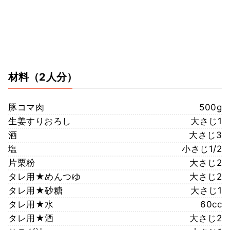
材料
（2人分）
豚コマ肉
500g
生姜すりおろし
大さじ1
酒
大さじ3
塩
小さじ1/2
片栗粉
大さじ2
タレ用★めんつゆ
大さじ2
タレ用★砂糖
大さじ1
タレ用★水
60cc
タレ用★酒
大さじ2