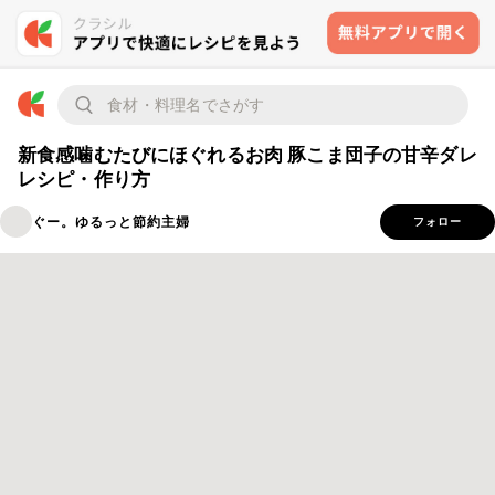
新食感噛むたびにほぐれるお肉 豚こま団子の甘辛ダレ
レシピ・作り方
ぐー。ゆるっと節約主婦
フォロー