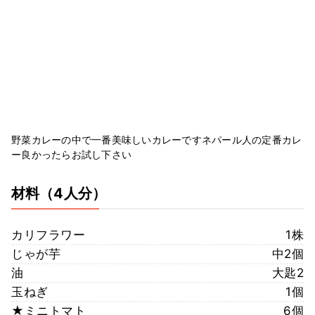
野菜カレーの中で一番美味しいカレーですネパール人の定番カレ
ー良かったらお試し下さい
材料
（4人分）
カリフラワー
1株
じゃが芋
中2個
油
大匙2
玉ねぎ
1個
★ミニトマト
6個