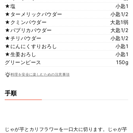
★塩
小匙1
★ターメリックパウダー
小匙1/2
★クミンパウダー
大匙1弱
★パプリカパウダー
大匙1/2
★チリパウダー
小匙1/2
★にんにくすりおろし
小匙1
★生姜おろし
小匙1
グリーンピース
150g
料理を安全に楽しむための注意事項
手順
じゃが芋とカリフラワーを一口大に切ります。じゃが芋