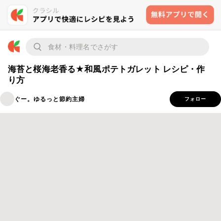
海苔と桜海老香る★和風ポテトガレット レシピ・作
り方
ぐー。ゆるっと節約主婦
フォロー